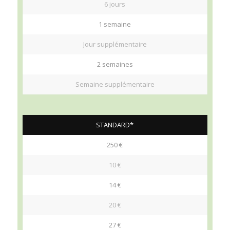
6 jours
1 semaine
Jour supplémentaire
2 semaines
Semaine supplémentaire
STANDARD*
250 €
10 €
14 €
20 €
27 €