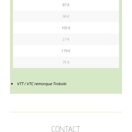
87 €
96 €
105 €
27 €
179 €
75 €
VTT / VTC remorque Trokolo
CONTACT