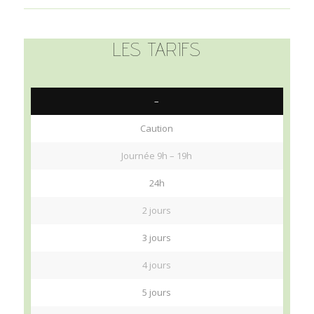
LES TARIFS
–
Caution
Journée 9h – 19h
24h
2 jours
3 jours
4 jours
5 jours