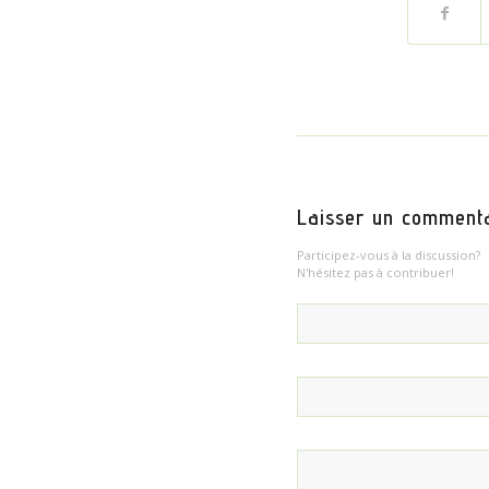
Laisser un comment
Participez-vous à la discussion?
N'hésitez pas à contribuer!