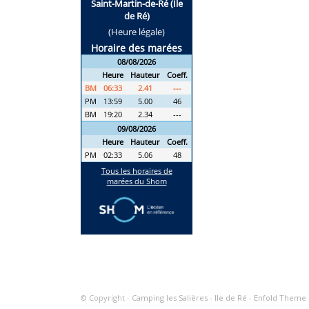
© Copyright -
Camping les Salières - Ile de Ré
-
Enfold Theme b