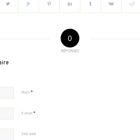
0
RÉPONSES
aire
*
Nom
*
E-mail
Site web