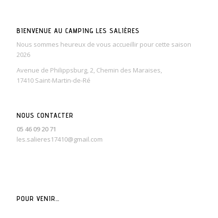
BIENVENUE AU CAMPING LES SALIÈRES
Nous sommes heureux de vous accueillir pour cette saison
2026
Avenue de Philippsburg, 2, Chemin des Maraises,
17410 Saint-Martin-de-Ré
NOUS CONTACTER
05 46 09 20 71
les.salieres17410@gmail.com
POUR VENIR…