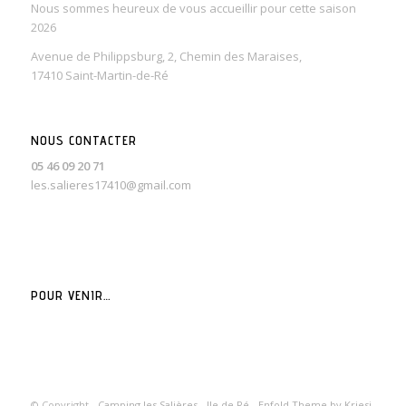
Nous sommes heureux de vous accueillir pour cette saison
2026
Avenue de Philippsburg, 2, Chemin des Maraises,
17410 Saint-Martin-de-Ré
NOUS CONTACTER
05 46 09 20 71
les.salieres17410@gmail.com
POUR VENIR…
© Copyright -
Camping les Salières - Ile de Ré
-
Enfold Theme by Kriesi