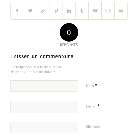
0
RÉPONSES
Laisser un commentaire
Participez-vous à la discussion?
N'hésitez pas à contribuer!
*
Nom
*
E-mail
Site web