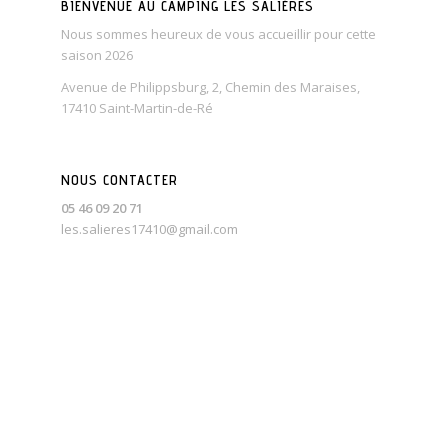
BIENVENUE AU CAMPING LES SALIÈRES
Nous sommes heureux de vous accueillir pour cette
saison 2026
Avenue de Philippsburg, 2, Chemin des Maraises,
17410 Saint-Martin-de-Ré
NOUS CONTACTER
05 46 09 20 71
les.salieres17410@gmail.com