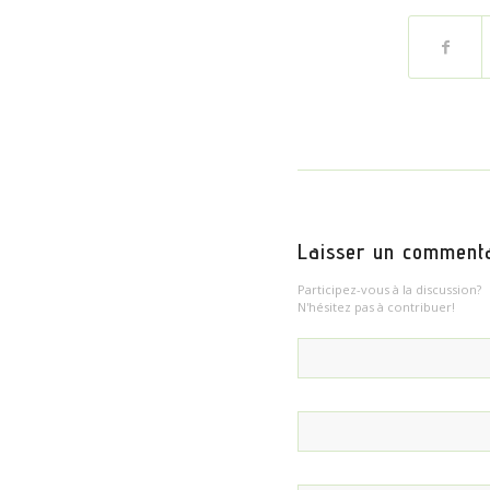
Laisser un comment
Participez-vous à la discussion?
N'hésitez pas à contribuer!