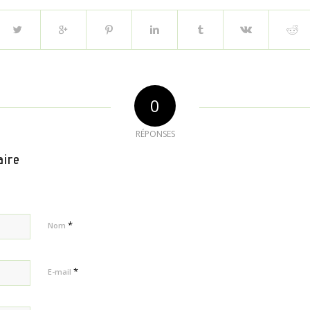
0
RÉPONSES
aire
*
Nom
*
E-mail