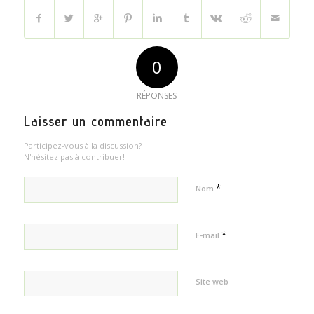
0
RÉPONSES
Laisser un commentaire
Participez-vous à la discussion?
N'hésitez pas à contribuer!
*
Nom
*
E-mail
Site web