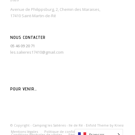
Avenue de Philippsburg, 2, Chemin des Maraises,
17410 Saint-Martin-de-Ré
NOUS CONTACTER
05 46 09 20 71
les.salieres17410@gmail.com
POUR VENIR…
© Copyright -
Camping les Salières - Ile de Ré
-
Enfold Theme by Kriesi
Mentions légales
Politique de confidentialité
Français
Conditions générales de ventes
Règlement intérieur