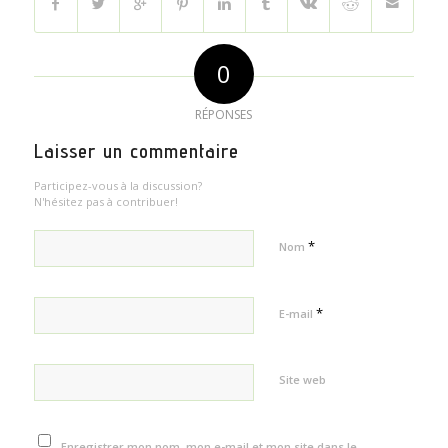
0
RÉPONSES
Laisser un commentaire
Participez-vous à la discussion?
N'hésitez pas à contribuer!
*
Nom
*
E-mail
Site web
Enregistrer mon nom, mon e-mail et mon site dans le