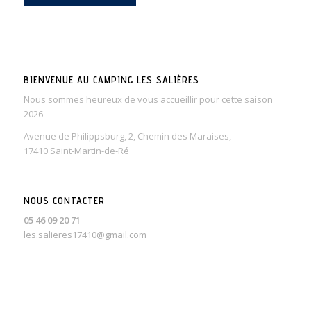
BIENVENUE AU CAMPING LES SALIÈRES
Nous sommes heureux de vous accueillir pour cette saison
2026
Avenue de Philippsburg, 2, Chemin des Maraises,
17410 Saint-Martin-de-Ré
NOUS CONTACTER
05 46 09 20 71
les.salieres17410@gmail.com