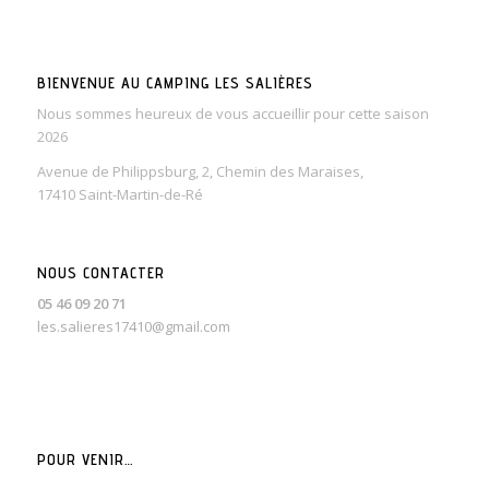
BIENVENUE AU CAMPING LES SALIÈRES
Nous sommes heureux de vous accueillir pour cette saison
2026
Avenue de Philippsburg, 2, Chemin des Maraises,
17410 Saint-Martin-de-Ré
NOUS CONTACTER
05 46 09 20 71
les.salieres17410@gmail.com
POUR VENIR…