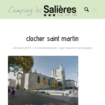
clocher saint martin
/
/
20 mars 2019
0 Commentaires
par
David et son équipe