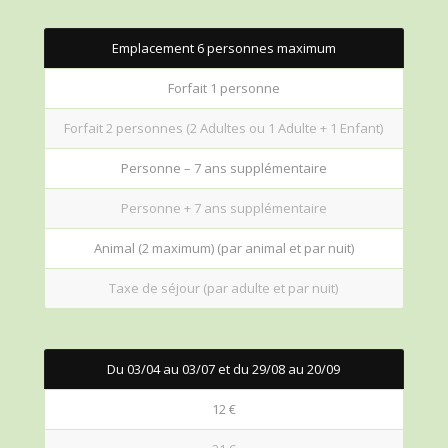
Emplacement 6 personnes maximum
Forfait 1 personne
Forfait 2 personnes (2 Adultes ou 1 Adulte + 1 Enfant)
Personne – 7 ans supplémentaire
Personne + 7 ans supplémentaire
Animal (2 maximum) (par animal et par nuit)
Taxe de séjour (par adulte et par nuit)
Du 03/04 au 03/07 et du 29/08 au 20/09
12 €