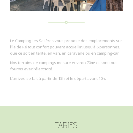
Le Camping Les Salières vous propose des emplacements sur
l’île de Ré tout confort pouvant accueillir jusqu’à 6 personnes,
que ce soit en tente, en van, en caravane ou en camping-car.
Nos terrains de campings mesure environ 70m² et sont tous
fournis avec l’électricité.
L’arrivée se fait à partir de 15h et le départ avant 10h.
TARIFS