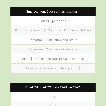
Emplacement 6 personnes maximum
Forfait 1 personne
Forfait 2 personnes (2 Adultes ou 1 Adulte + 1 Enfant)
Personne – 7 ans supplémentaire
Personne + 7 ans supplémentaire
Animal (2 maximum) (par animal et par nuit)
Taxe de séjour (par adulte et par nuit)
Du 03/04 au 03/07 et du 29/08 au 20/09
12 €