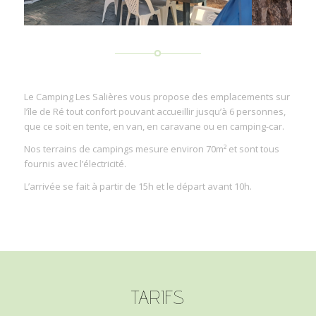
Le Camping Les Salières vous propose des emplacements sur
l’île de Ré tout confort pouvant accueillir jusqu’à 6 personnes,
que ce soit en tente, en van, en caravane ou en camping-car.
Nos terrains de campings mesure environ 70m² et sont tous
fournis avec l’électricité.
L’arrivée se fait à partir de 15h et le départ avant 10h.
TARIFS