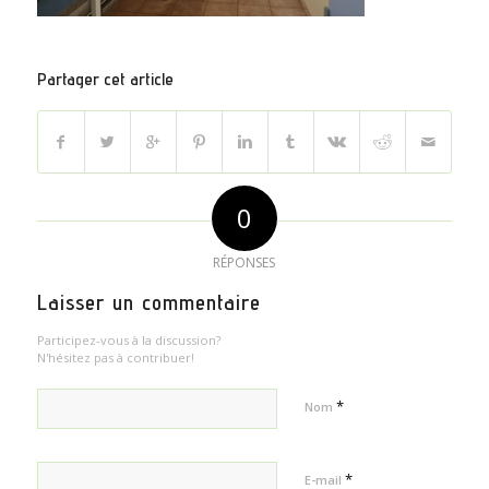
Partager cet article
0
RÉPONSES
Laisser un commentaire
Participez-vous à la discussion?
N'hésitez pas à contribuer!
*
Nom
*
E-mail