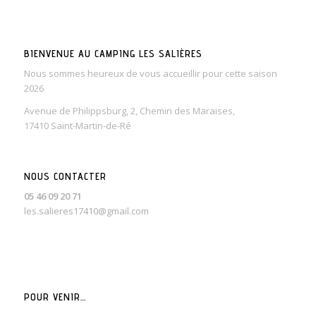
BIENVENUE AU CAMPING LES SALIÈRES
Nous sommes heureux de vous accueillir pour cette saison
2026
Avenue de Philippsburg, 2, Chemin des Maraises,
17410 Saint-Martin-de-Ré
NOUS CONTACTER
05 46 09 20 71
les.salieres17410@gmail.com
POUR VENIR…