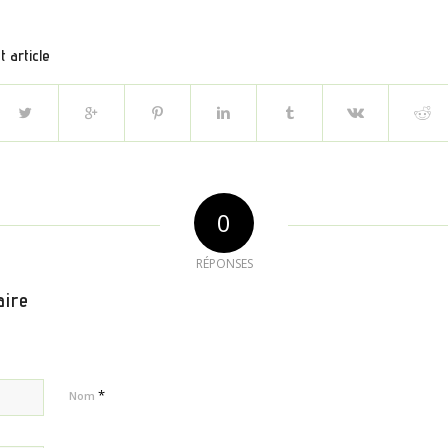
 article
0
RÉPONSES
aire
*
Nom