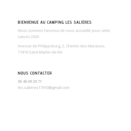
BIENVENUE AU CAMPING LES SALIÈRES
Nous sommes heureux de vous accueillir pour cette
saison 2026
Avenue de Philippsburg, 2, Chemin des Maraises,
17410 Saint-Martin-de-Ré
NOUS CONTACTER
05 46 09 20 71
les.salieres17410@gmail.com