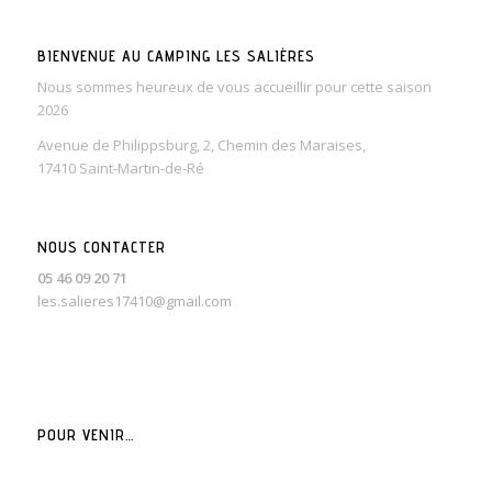
BIENVENUE AU CAMPING LES SALIÈRES
Nous sommes heureux de vous accueillir pour cette saison
2026
Avenue de Philippsburg, 2, Chemin des Maraises,
17410 Saint-Martin-de-Ré
NOUS CONTACTER
05 46 09 20 71
les.salieres17410@gmail.com
POUR VENIR…