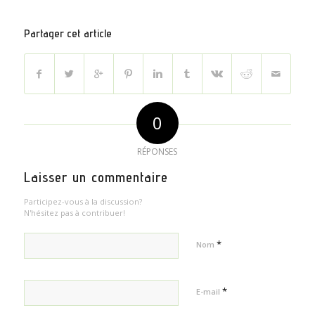
Partager cet article
0
RÉPONSES
Laisser un commentaire
Participez-vous à la discussion?
N'hésitez pas à contribuer!
*
Nom
*
E-mail