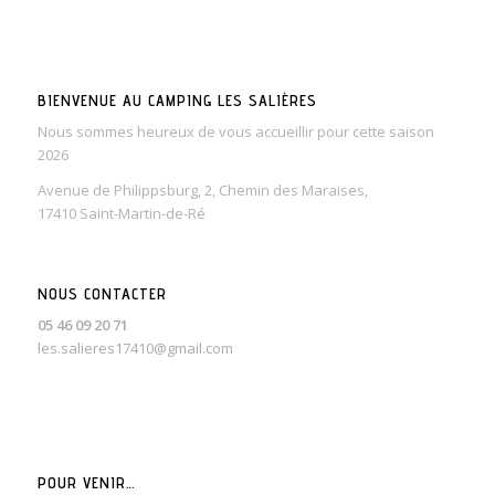
BIENVENUE AU CAMPING LES SALIÈRES
Nous sommes heureux de vous accueillir pour cette saison
2026
Avenue de Philippsburg, 2, Chemin des Maraises,
17410 Saint-Martin-de-Ré
NOUS CONTACTER
05 46 09 20 71
les.salieres17410@gmail.com
POUR VENIR…