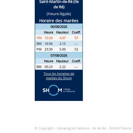
© Copyright -
Camping les Salières - Ile de Ré
-
Enfold Theme b