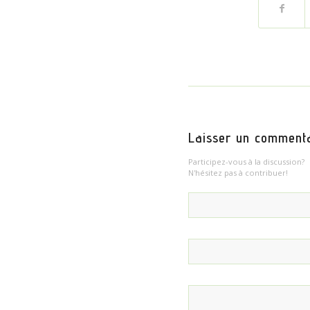
Laisser un comment
Participez-vous à la discussion?
N'hésitez pas à contribuer!