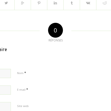
0
RÉPONSES
aire
*
Nom
*
E-mail
Site web