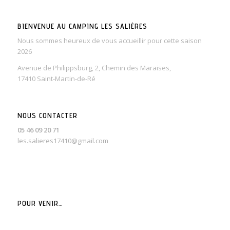
BIENVENUE AU CAMPING LES SALIÈRES
Nous sommes heureux de vous accueillir pour cette saison
2026
Avenue de Philippsburg, 2, Chemin des Maraises,
17410 Saint-Martin-de-Ré
NOUS CONTACTER
05 46 09 20 71
les.salieres17410@gmail.com
POUR VENIR…