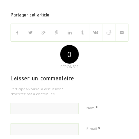
Partager cet article
0
RÉPONSES
Laisser un commentaire
Participez-vous à la discussion?
N'hésitez pas à contribuer!
*
Nom
*
E-mail