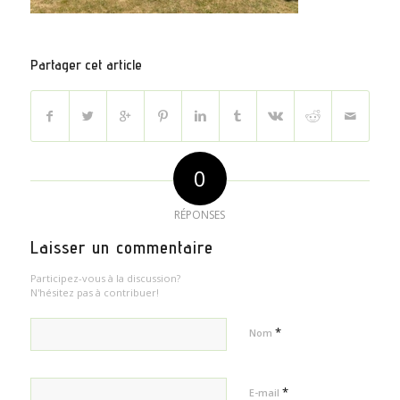
Partager cet article
0
RÉPONSES
Laisser un commentaire
Participez-vous à la discussion?
N'hésitez pas à contribuer!
*
Nom
*
E-mail