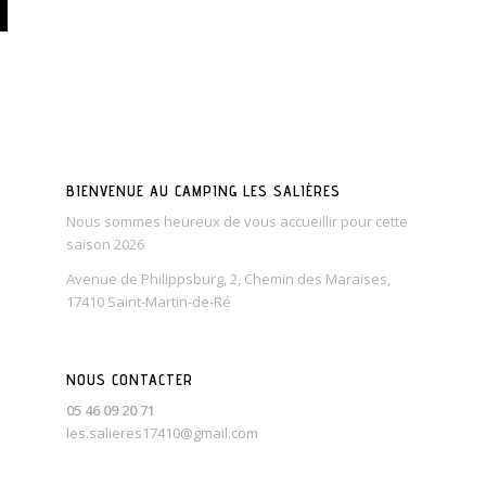
BIENVENUE AU CAMPING LES SALIÈRES
Nous sommes heureux de vous accueillir pour cette
saison 2026
Avenue de Philippsburg, 2, Chemin des Maraises,
17410 Saint-Martin-de-Ré
NOUS CONTACTER
05 46 09 20 71
les.salieres17410@gmail.com