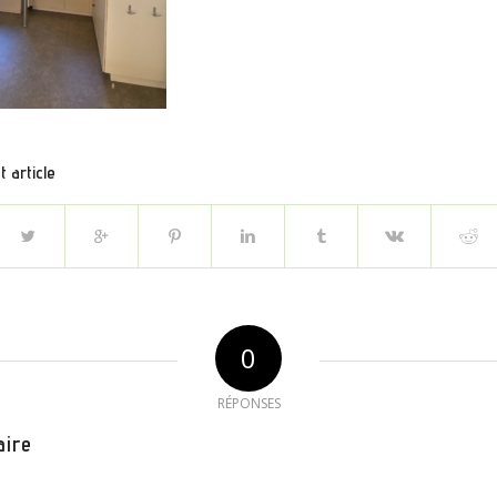
 article
0
RÉPONSES
aire